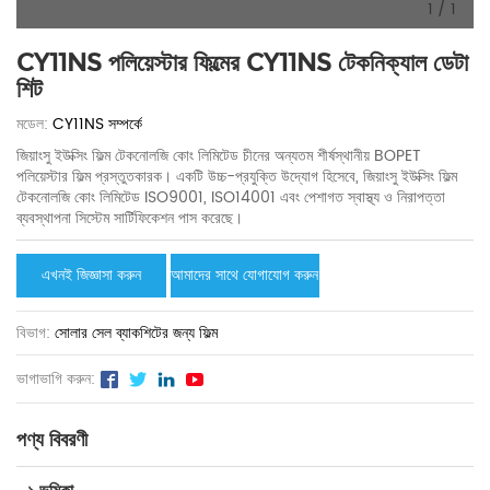
1
/
1
CY11NS পলিয়েস্টার ফিল্মের CY11NS টেকনিক্যাল ডেটা
শিট
মডেল:
CY11NS সম্পর্কে
জিয়াংসু ইউক্সিং ফিল্ম টেকনোলজি কোং লিমিটেড চীনের অন্যতম শীর্ষস্থানীয় BOPET
পলিয়েস্টার ফিল্ম প্রস্তুতকারক। একটি উচ্চ-প্রযুক্তি উদ্যোগ হিসেবে, জিয়াংসু ইউক্সিং ফিল্ম
টেকনোলজি কোং লিমিটেড ISO9001, ISO14001 এবং পেশাগত স্বাস্থ্য ও নিরাপত্তা
ব্যবস্থাপনা সিস্টেম সার্টিফিকেশন পাস করেছে।
এখনই জিজ্ঞাসা করুন
আমাদের সাথে যোগাযোগ করুন
বিভাগ:
সোলার সেল ব্যাকশিটের জন্য ফিল্ম
ভাগাভাগি করুন:
পণ্য বিবরণী