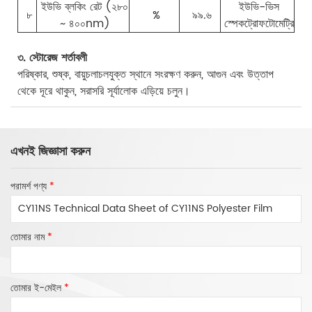
ইউভি ব্লকিং রেট (২৮০
ইউভি-ভিস
৮
%
৯৯.৬
~ ৪০০nm)
স্পেকট্রোফটোমেট্রি
৩. স্টোরেজ শর্তাবলী
পরিষ্কার, শুষ্ক, বায়ুচলাচলযুক্ত স্থানে সংরক্ষণ করুন, আগুন এবং উত্তাপ
থেকে দূরে থাকুন, সরাসরি সূর্যালোক এড়িয়ে চলুন।
এখনই জিজ্ঞাসা করুন
পরামর্শ পণ্য
*
তোমার নাম
*
তোমার ই-মেইল
*