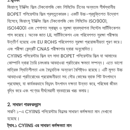
১.ভূমিকা
জিয়াংসু ইউক্সিং ফিল্ম টেকনোলজি কোং লিমিটেড চীনের অন্যতম শীর্ষস্থানীয়
BOPET পলিয়েস্টার ফিল্ম প্রস্তুতকারক। একটি উচ্চ-প্রযুক্তিগত উদ্যোগ
হিসেবে, জিয়াংসু ইউক্সিং ফিল্ম টেকনোলজি কোং লিমিটেড ISO9001,
ISO14001 এবং পেশাগত স্বাস্থ্য ও সুরক্ষা ব্যবস্থাপনা সিস্টেম সার্টিফিকেশন
পাস করেছে। অনেক জাত UL সার্টিফিকেশন এবং পরিবেশগত সুরক্ষা পরীক্ষায়
উত্তীর্ণ হয়েছে এবং EU ROHS পরিবেশগত সুরক্ষা প্রয়োজনীয়তা পূরণ করে।
এবং পরীক্ষা কেন্দ্রটি CNAS পরীক্ষাগার দ্বারা অনুমোদিত।
CY11NS পলিয়েস্টার ফিল্ম হল সাদা BOPET পলিয়েস্টার ফিল্ম যা আমাদের
কোম্পানি দ্বারা তৈরি চমৎকার আবহাওয়া প্রতিরোধ ক্ষমতা সম্পন্ন। এতে ভালো
মাত্রিক স্থিতিশীলতা এবং বৈদ্যুতিক অন্তরণ বৈশিষ্ট্যও রয়েছে। এটি মূলত উচ্চ
আবহাওয়া প্রতিরোধের প্রয়োজনীয়তা সহ সৌর কোষের ব্যাক শিট উৎপাদনে
প্রযোজ্য, যা কার্যকরভাবে বিদ্যুৎ উৎপাদন দক্ষতা উন্নত করে, পরিষেবা জীবন
বৃদ্ধি করে এবং পণ্যের দীর্ঘমেয়াদী ব্যবহারের খরচ কমায়।
2. সাধারণ পারফরম্যান্স
সারণি ১-এ CY11NS পলিয়েস্টার ফিল্মের সাধারণ কর্মক্ষমতা মান দেখানো
হয়েছে।
ট্যাব.১ CY11NS এর সাধারণ কর্মক্ষমতা মান