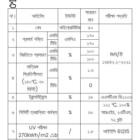
সাধারণ
না।
আইটেম
ইউনিট
পরীক্ষা পদ্ধতি
মান
১
বেধ
মাইক্রোমিটার
৫০
এমডি
১৭০
২
প্রসার্য শক্তি
এমপিএ
টিডি
১৭০
এমডি
১০০
জিবি/টি
৩
বিরতিতে প্রসারণ
%
টিডি
১০০
১৩৫৪২.২-২০২১
মাত্রিক
এমডি
১.৩
স্থিতিশীলতা
৪
%
(১৫০℃, ৩০
টিডি
0
মিনিট)
৫
ট্রান্সমিট্যান্স
%
১৯
এএসটিএম ডি১০০৩
১২১ ℃, ১০০%
৬
পিসিটি ত্বরান্বিত বার্ধক্য
%
৩০
আরএইচ, ২এটিএম,
৭২ ঘন্টা
UV পরীক্ষা
৭
/
১.৮
আইইসি 61215
270kWh/m2 △b