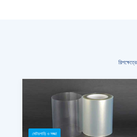
শিল্পক্ষেত
মোটরগাড়ি ও সজ্জা