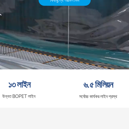
বিনামূল্যে পরামর্শ নিন
১৩ লাইন
৬.৫ মিলিয়ন
উন্নত BOPET লাইন
সর্বোচ্চ কার্যকর লাইন প্রস্থ