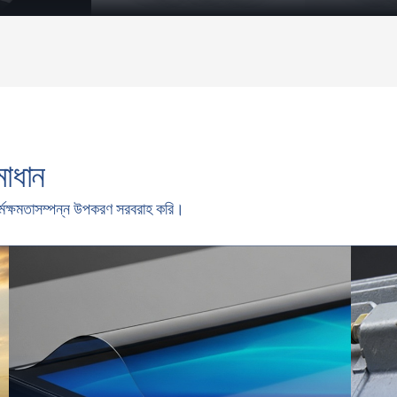
মাধান
চ কর্মক্ষমতাসম্পন্ন উপকরণ সরবরাহ করি।