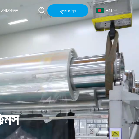
মূল্য জানুন
BN
যোগাযোগ করুন
ল্মস