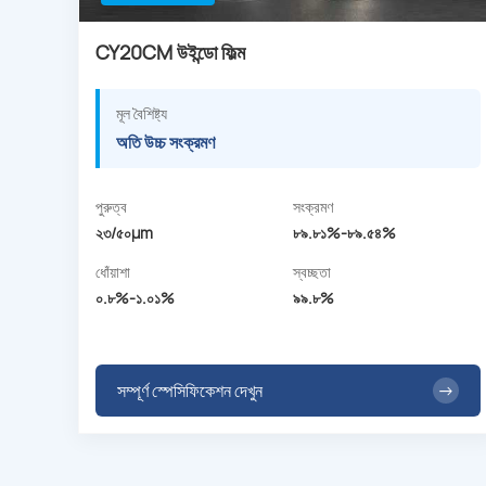
CY20CM উইন্ডো ফিল্ম
মূল বৈশিষ্ট্য
অতি উচ্চ সংক্রমণ
পুরুত্ব
সংক্রমণ
২৩/৫০µm
৮৯.৮১%-৮৯.৫৪%
ধোঁয়াশা
স্বচ্ছতা
০.৮%-১.০১%
৯৯.৮%
সম্পূর্ণ স্পেসিফিকেশন দেখুন
→