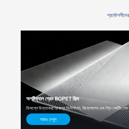
প্রকৌশলীদের 
অপটিক্যাল গ্রেড BOPET ফিল্ম
ডিসপ্লে উন্নতকরণের জন্য ডিফিউশন, রিফ্লেকশন এবং প্রি-কোটিং বেস 
আরও দেখুন