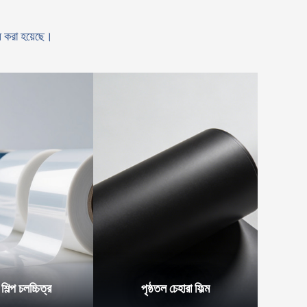
ধ করা হয়েছে।
 শিল্প চলচ্চিত্র
পৃষ্ঠতল চেহারা ফিল্ম