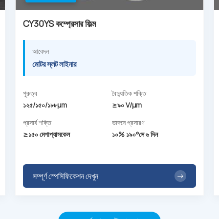
CY30YS কম্প্রেসার ফিল্ম
আবেদন
মোটর স্লট লাইনার
পুরুত্ব
বৈদ্যুতিক শক্তি
১২৫/১৫০/১৮৮µm
≥৯০ V/μm
প্রসার্য শক্তি
ভাঙ্গনে প্রসারণ
≥১৫০ মেগাপ্যাসকেল
১০% ১৯০°সে ৬ দিন
সম্পূর্ণ স্পেসিফিকেশন দেখুন
→