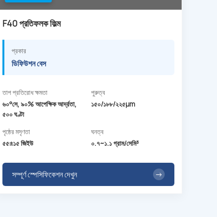
F40 প্রতিফলক ফিল্ম
প্রকার
ডিফিউশন বেস
তাপ প্রতিরোধ ক্ষমতা
পুরুত্ব
৬০°সে, ৯০% আপেক্ষিক আর্দ্রতা,
১৫০/১৮৮/২২৫µm
৫০০ ঘণ্টা
পৃষ্ঠের মসৃণতা
ঘনত্ব
৫৫±১৫ জিইউ
০.৭~১.১ গ্রাম/সেমি³
সম্পূর্ণ স্পেসিফিকেশন দেখুন
→