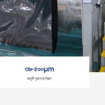
৩৬-৫০০µm
বহুমুখী পুরুত্বের বিকল্প