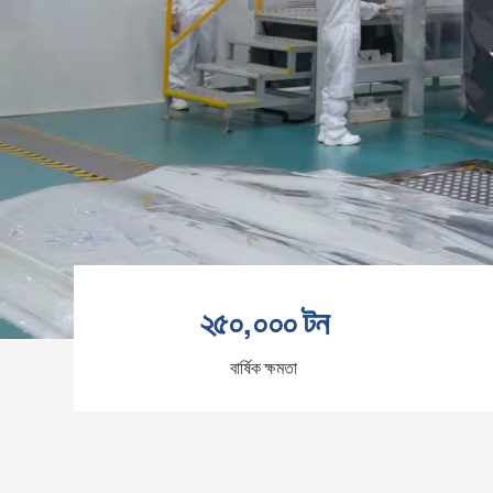
২৫০,০০০ টন
বার্ষিক ক্ষমতা