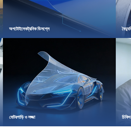
অপটোইলেকট্রনিক ডিসপ্লে
বৈদ্য
মোটরগাড়ি ও সজ্জা
চিকিৎস