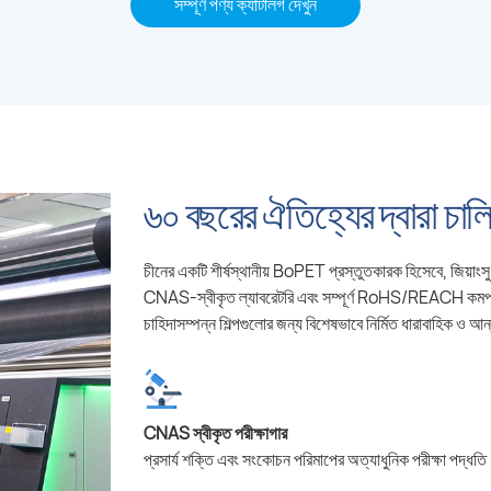
সম্পূর্ণ পণ্য ক্যাটালগ দেখুন
৬০ বছরের ঐতিহ্যের দ্বারা চাল
চীনের একটি শীর্ষস্থানীয় BoPET প্রস্তুতকারক হিসেবে, জিয়াংসু 
CNAS-স্বীকৃত ল্যাবরেটরি এবং সম্পূর্ণ RoHS/REACH কমপ্লায়েন
চাহিদাসম্পন্ন শিল্পগুলোর জন্য বিশেষভাবে নির্মিত ধারাবাহিক ও আ
CNAS স্বীকৃত পরীক্ষাগার
প্রসার্য শক্তি এবং সংকোচন পরিমাপের অত্যাধুনিক পরীক্ষা পদ্ধত