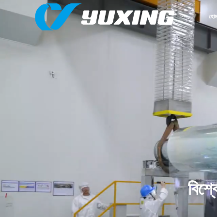
হো
বিশ্ব