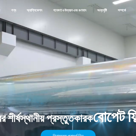
ম
পণ্য
অ্যাপ্লিকেশন
গবেষণা ও উন্নয়ন এবং গুণমান
অন্তর্দৃষ্টি
সম্পর্কে
বোপেট ফি
ের শীর্ষস্থানীয় প্রস্তুতকারক