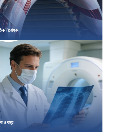
ুতিক নিরোধক
া ও বস্ত্র