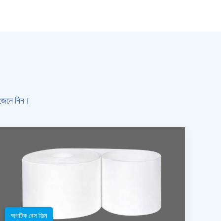
ো জেনে নিন।
অপটিক বেস ফিল্ম