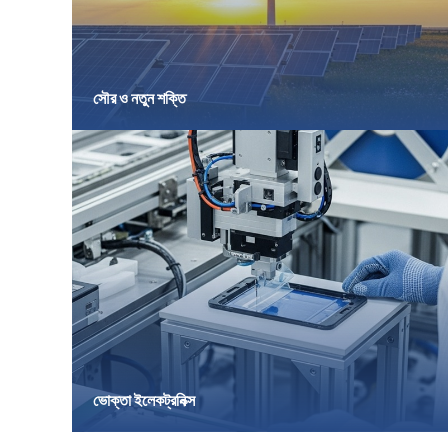
সৌর ও নতুন শক্তি
ভোক্তা ইলেকট্রনিক্স