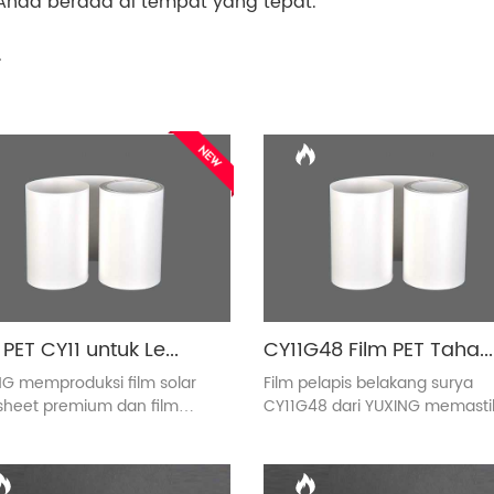
 Anda berada di tempat yang tepat.
.
Film PET CY11 untuk Lembar Belakang Sel Surya
CY11G48 Film PET Tahan Hidrolisis untuk Lembar Belakang Sel Surya
G memproduksi film solar
Film pelapis belakang surya
sheet premium dan film
CY11G48 dari YUXING memasti
ster/PET putih untuk
kinerja yang tahan lama den
ngkatkan ketahanan panel
daya tahan 125 mikron. Ideal 
. Film kami yang tahan UV
lingkungan yang keras, film ini