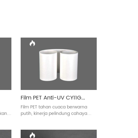
Film PET Anti-UV CY11GU untuk Lembar Belakang Sel Surya
Film PET tahan cuaca berwarna
kan
putih, kinerja pelindung cahaya
gan
yang baik, stabilitas dimensi yang
untuk
baik, isolasi listrik, sifat Anti-UV yang
sangat baik, kinerja ketahanan