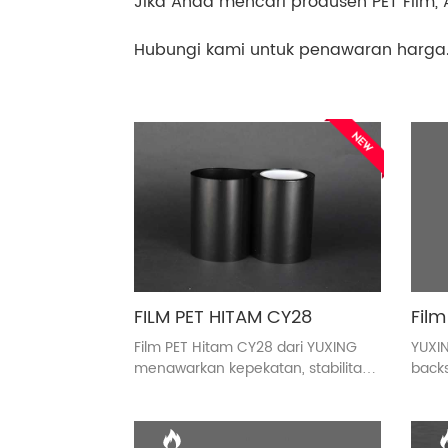
Jika Anda mencari produsen PET Film,
Hubungi kami untuk penawaran harga
FILM PET HITAM CY28
Film PET Hitam CY28 dari YUXING
YUXIN
menawarkan kepekatan, stabilitas
back
panas, dan kekuatan mekanis yang
polie
unggul untuk pita insulasi,
meni
elektronik, dan panel surya. Ideal
surya