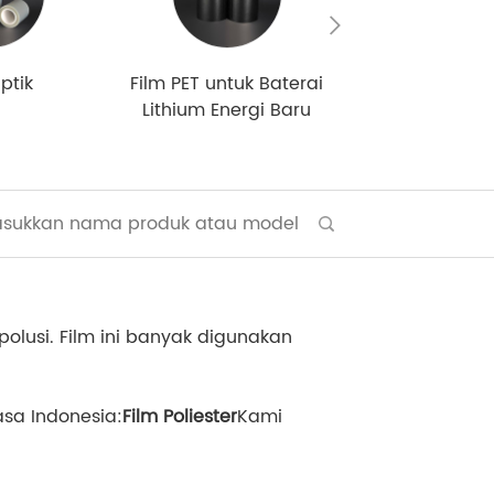
ptik
Film PET untuk Baterai
Film untuk Hea
Lithium Energi Baru
untuk Hed
polusi. Film ini banyak digunakan
sa Indonesia:
Film Poliester
Kami