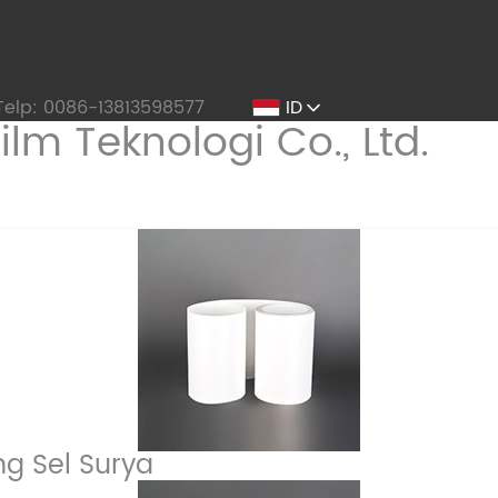
Telp: 0086-13813598577
ID
ng Sel Surya