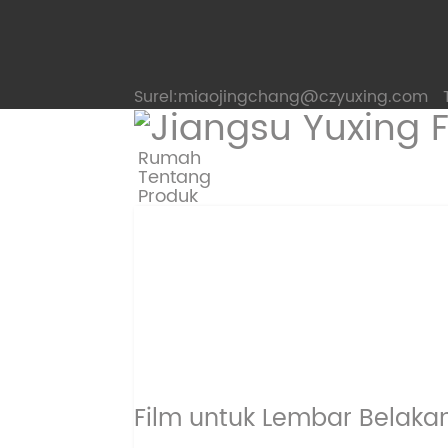
Surel:miaojingchang@czyuxing.com
Rumah
Tentang
Produk
Film untuk Lembar Belaka