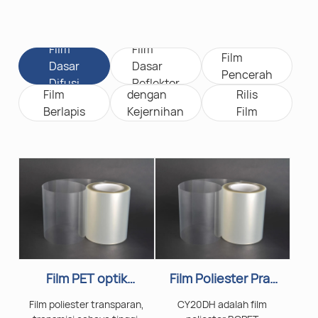
Film
Film
Film
Dasar
Dasar
Pencerah
Film
Difusi
Reflektor
Film
dengan
Rilis
Berlapis
Kejernihan
Film
Tinggi
Film PET optik
Film Poliester Pra-
bening CY20
Lapisan CY20DH
Film poliester transparan,
CY20DH adalah film
untuk Diffuser