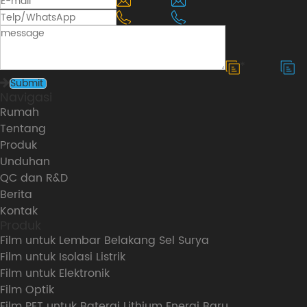
*
*
Navigasi
Rumah
Tentang
Produk
Unduhan
QC dan R&D
Berita
Kontak
Produk
Film untuk Lembar Belakang Sel Surya
Film untuk Isolasi Listrik
Film untuk Elektronik
Film Optik
Film PET untuk Baterai Lithium Energi Baru