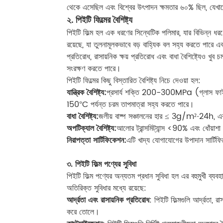
থেকে এসেছিল এবং বিশ্বের উৎপাদন ক্ষমতার ৬০% ছিল, যেখান
২. পিইটি ফিল্মের বৈশিষ্ট্য
পিইটি ফিল্ম হল এক ধরণের সিন্থেটিক পলিমার, যার বিভিন্ন ধরণের
রয়েছে, যা তুলনামূলকভাবে বড় বাহ্যিক বল সহ্য করতে পারে এব
প্রতিরোধ, রাসায়নিক ক্ষয় প্রতিরোধ এবং বাধা বৈশিষ্ট্যেও খু
সংরক্ষণ করতে পারে।
পিইটি ফিল্মের কিছু বিস্তারিত বৈশিষ্ট্য নিচে দেওয়া হল:
যান্ত্রিক বৈশিষ্ট্য:
প্রসার্য শক্তি 200-300MPa (গ্লাস ফাইব
150°C পর্যন্ত চরম তাপমাত্রা সহ্য করতে পারে।
বাধা বৈশিষ্ট্য:
জলীয় বাষ্প সঞ্চালনের হার ≤ 3g/m²·24h, এব
অপটিক্যাল বৈশিষ্ট্য:
আলোর ট্রান্সমিট্যান্স <90% এবং ধোঁয়াশ
নিরাপত্তা সার্টিফিকেশন:
এটি খাদ্য যোগাযোগের উপাদান সার্
৩. পিইটি ফিল্ম পণ্যের সুবিধা
পিইটি ফিল্ম পণ্যের অন্যতম প্রধান সুবিধা হল এর বহুমুখী ব্যবহ
অতিরিক্ত সুবিধার মধ্যে রয়েছে:
আর্দ্রতা এবং রাসায়নিক প্রতিরোধ
: পিইটি ফিল্মগুলি আর্দ্রতা,
করে তোলে।