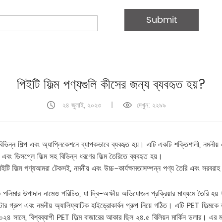
পিইটি ফিল্ম পণ্যগুলি কীসের জন্য ব্যবহৃত হয়?
২৪ জুলাই, ২০২৩
|
দেখুন: ২২৯৯
 বিভিন্ন শিল্প এবং অ্যাপ্লিকেশনে ব্যাপকভাবে ব্যবহৃত হয়। এটি একটি শক্তিশালী, নমনীয়
ম এবং ডিসপ্লে ফিল্ম সহ বিভিন্ন ধরণের ফিল্ম তৈরিতে ব্যবহৃত হয়।
িইটি ফিল্ম পণ্য
আমরা টেকসই, নমনীয় এবং উচ্চ-কার্যক্ষমতাসম্পন্ন পণ্য তৈরি এবং সরবরাহ
ক পলিমার উপাদান নামেও পরিচিত, যা দ্বি-অক্ষীয় অভিযোজন প্রক্রিয়ার মাধ্যমে তৈর
 গ্রুপ এবং নমনীয় অ্যালিফ্যাটিক হাইড্রোকার্বন গ্রুপ নিয়ে গঠিত। এটি PET ফিল্মকে ত
ারে, ২০২৪ সালে, বিশ্বব্যাপী PET ফিল্ম বাজারের আকার ছিল ২৪.৫ বিলিয়ন মার্কিন ডলার। এ