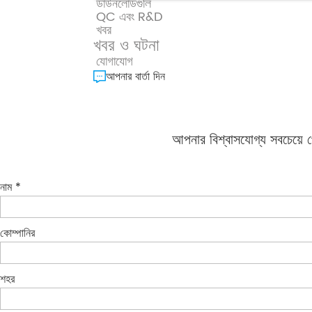
ডাউনলোডগুলি
QC এবং R&D
খবর
খবর ও ঘটনা
যোগাযোগ
আপনার বার্তা দিন
আপনার বিশ্বাসযোগ্য সবচেয়ে পে
নাম *
কোম্পানির
শহর