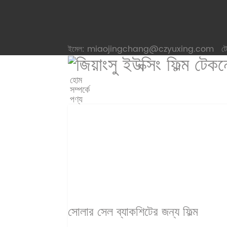
ইমেল: miaojingchang@czyuxing.com
ট
হোম
সম্পর্কে
পণ্য
সোলার সেল ব্যাকশিটের জন্য ফিল্ম