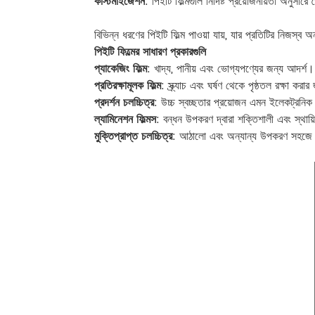
কাস্টমাইজেশন
: পিইটি ফিল্মগুলি নির্দিষ্ট প্রয়োজনীয়তা অনু
বিভিন্ন ধরণের পিইটি ফিল্ম পাওয়া যায়, যার প্রতিটির নিজস্ব অ
পিইটি ফিল্মের সাধারণ প্রকারগুলি
প্যাকেজিং ফিল্ম
: খাদ্য, পানীয় এবং ভোগ্যপণ্যের জন্য আদর্শ।
প্রতিরক্ষামূলক ফিল্ম
: স্ক্র্যাচ এবং ঘর্ষণ থেকে পৃষ্ঠতল রক্ষা ক
প্রদর্শন চলচ্চিত্র
: উচ্চ স্বচ্ছতার প্রয়োজন এমন ইলেকট্রনিক ড
ল্যামিনেশন ফিল্মস
: বন্ধন উপকরণ দ্বারা শক্তিশালী এবং স্থায়ি
মুক্তিপ্রাপ্ত চলচ্চিত্র
: আঠালো এবং অন্যান্য উপকরণ সহজে নি