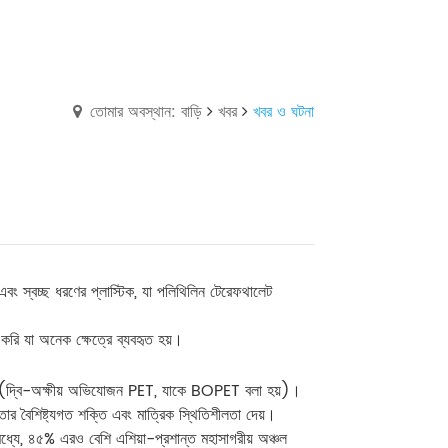
তোমার অবস্থান: বাড়ি
খবর
খবর ও ঘটনা
 এবং স্বচ্ছ ধরণের প্লাস্টিক, যা পলিথিলিন টেরেফথালেট
 করি যা অনেক ক্ষেত্রে ব্যবহৃত হয়।
ি হয় (দ্বি-অক্ষীয় অভিযোজন PET, যাকে BOPET বলা হয়)।
ার বৈশিষ্ট্যগত শক্তি এবং মাত্রিক স্থিতিশীলতা দেয়।
র মধ্যে, ৪৫% এরও বেশি এশিয়া-প্রশান্ত মহাসাগরীয় অঞ্চল