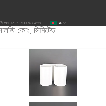
েলিফোন: ০০৮৬-১৩৮১৩৫৯৮৫৭৭
BN