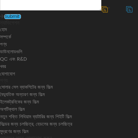
*
ন্যাভিগেশন
হোম
সম্পর্কে
পণ্য
ডাউনলোডগুলি
QC এবং R&D
খবর
যোগাযোগ
পণ্য
সোলার সেল ব্যাকশিটের জন্য ফিল্ম
বৈদ্যুতিক অন্তরণ জন্য ফিল্ম
ইলেকট্রনিকের জন্য ফিল্ম
অপটিক্যাল ফিল্ম
নতুন শক্তি লিথিয়াম ব্যাটারির জন্য পিইটি ফিল্ম
হিল্ডের জন্য চলচ্চিত্র, হেডলের জন্য চলচ্চিত্র
মুদ্রণের জন্য ফিল্ম