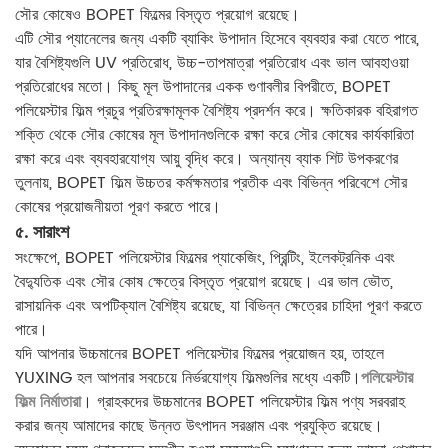
সৌর কোষেও BOPET ফিল্মের বিস্তৃত প্রয়োগ রয়েছে।
এটি সৌর প্যানেলের জন্য একটি ব্যাকিং উপাদান হিসেবে ব্যবহার করা যেতে পারে,
যার বৈশিষ্ট্যগুলি UV প্রতিরোধ, উচ্চ-তাপমাত্রা প্রতিরোধ এবং ভাল আবহাওয়া
প্রতিরোধের মতো। কিছু মূল উপাদানের একক গুণাবলীর বিপরীতে, BOPET
পলিয়েস্টার ফিল্ম প্রচুর প্রতিরক্ষামূলক বৈশিষ্ট্য প্রদর্শন করে। ক্ষতিকারক বহিরাগত
শক্তি থেকে সৌর কোষের মূল উপাদানগুলিকে রক্ষা করে সৌর কোষের কার্যকারিতা
রক্ষা করে এবং ব্যবহারযোগ্য আয়ু বৃদ্ধি করে। অন্যান্য ব্যাক শিট উপকরণের
তুলনায়, BOPET ফিল্ম উচ্চতর কর্মক্ষমতার প্রতীক এবং বিভিন্ন পরিবেশে সৌর
কোষের প্রয়োজনীয়তা পূরণ করতে পারে।
৫. সারাংশ
সংক্ষেপে, BOPET পলিয়েস্টার ফিল্মের প্যাকেজিং, প্রিন্টিং, ইলেকট্রনিক এবং
বৈদ্যুতিক এবং সৌর কোষ ক্ষেত্রে বিস্তৃত প্রয়োগ রয়েছে। এর ভাল ভৌত,
রাসায়নিক এবং অপটিক্যাল বৈশিষ্ট্য রয়েছে, যা বিভিন্ন ক্ষেত্রের চাহিদা পূরণ করতে
পারে।
যদি আপনার উচ্চমানের BOPET পলিয়েস্টার ফিল্মের প্রয়োজন হয়, তাহলে
YUXING হল আপনার সবচেয়ে নির্ভরযোগ্য ফিল্মগুলির মধ্যে একটি।
পলিয়েস্টার
ফিল্ম নির্মাতারা
। গ্রাহকদের উচ্চমানের BOPET পলিয়েস্টার ফিল্ম পণ্য সরবরাহ
করার জন্য আমাদের কাছে উন্নত উৎপাদন সরঞ্জাম এবং প্রযুক্তি রয়েছে।