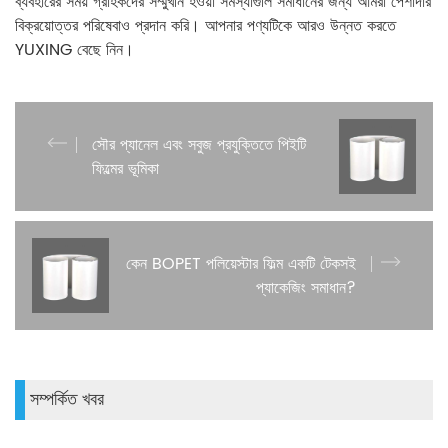
ব্যবহারের সময় গ্রাহকদের সম্মুখীন হওয়া সমস্যাগুলি সমাধানের জন্য আমরা পেশাদার
বিক্রয়োত্তর পরিষেবাও প্রদান করি। আপনার পণ্যটিকে আরও উন্নত করতে
YUXING বেছে নিন।
সৌর প্যানেল এবং সবুজ প্রযুক্তিতে পিইটি
ফিল্মের ভূমিকা
কেন BOPET পলিয়েস্টার ফিল্ম একটি টেকসই
প্যাকেজিং সমাধান?
সম্পর্কিত খবর