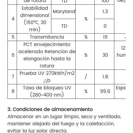
GB/T 1
de rotura
TD
100
Estabilidad
Maryland
1.3
dimensional
4
%
(150℃, 30
TD
0
min)
5
Transmitancia
%
19
AST
PCT envejecimiento
121 °
acelerado Retención de
6
%
30
humeda
elongación hasta la
2 a
rotura
Prueba UV 270kWh/m2
7
/
1.8
IE
△b
Tasa de bloqueo UV
Espect
8
%
99.6
(280~400 nm)
3. Condiciones de almacenamiento
Almacenar en un lugar limpio, seco y ventilado,
mantener alejado del fuego y la calefacción,
evitar la luz solar directa.