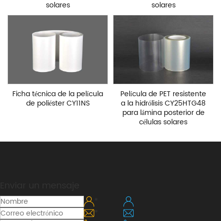
solares
solares
Ficha técnica de la película
Película de PET resistente
de poliéster CY11NS
a la hidrólisis CY25HTG48
para lámina posterior de
células solares
Enviar un mensaje
*
*