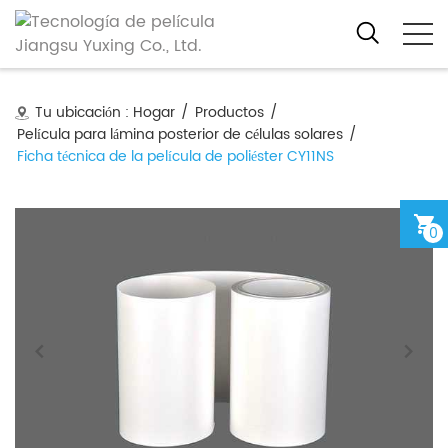
Tu ubicación :
Hogar
/
Productos
/
Película para lámina posterior de células solares
/
Ficha técnica de la película de poliéster CY11NS
0