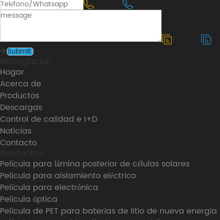
*
Navegación
Hogar
Acerca de
Productos
Descargas
Control de calidad e I+D
Noticias
Contacto
Productos
Película para lámina posterior de células solares
Película para aislamiento eléctrico
Película para electrónica
Película óptica
Película de PET para baterías de litio de nueva energía