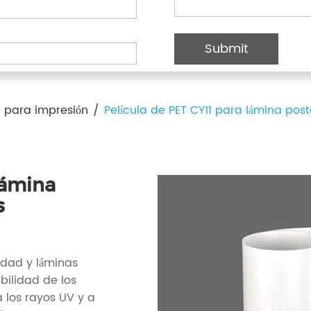
a para impresión
/
Película de PET CY11 para lámina post
lámina
s
idad y láminas
bilidad de los
a los rayos UV y a