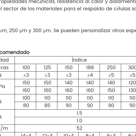
ropiedades mecánicas, resistencia al calor y aislamiento
el sector de los materiales para el respaldo de células s
8 μm, 250 μm y 300 μm. Se pueden personalizar otros es
recomendado
dad
Índice
ras
100
125
150
188
250
30
%
±3
±3
±3
±4
±5
±5
150
150
140
140
140
120
Pa
160
160
160
160
150
130
100
110
110
110
110
110
%
80
85
90
90
90
90
1.5
%
1.0
/m
52
%
14±4
12±4
10±4
8±4
6±4
6±