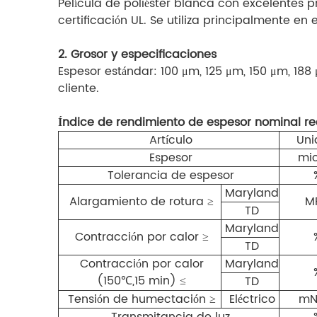
Película de poliéster blanca con excelentes p
certificación UL. Se utiliza principalmente en 
2. Grosor y especificaciones
Espesor estándar: 100 μm, 125 μm, 150 μm, 18
cliente.
Índice de rendimiento de espesor nominal 
Artículo
Uni
Espesor
mic
Tolerancia de espesor
Maryland
Alargamiento de rotura ≥
M
TD
Maryland
Contracción por calor ≥
TD
Contracción por calor
Maryland
(150℃,15 min) ≤
TD
Tensión de humectación ≥
Eléctrico
mN
Transmitancia de luz