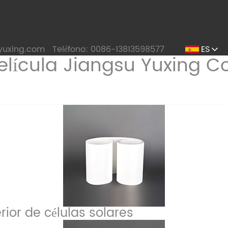
yuxing.com
Teléfono: 0086-13813598577
ES
rior de células solares