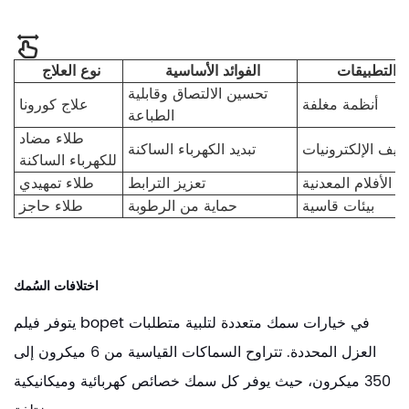
التطبيقات
الفوائد الأساسية
نوع العلاج
تحسين الالتصاق وقابلية
أنظمة مغلفة
علاج كورونا
الطباعة
طلاء مضاد
غليف الإلكترونيات
تبديد الكهرباء الساكنة
للكهرباء الساكنة
الأفلام المعدنية
تعزيز الترابط
طلاء تمهيدي
بيئات قاسية
حماية من الرطوبة
طلاء حاجز
اختلافات السُمك
يتوفر فيلم bopet في خيارات سمك متعددة لتلبية متطلبات
العزل المحددة. تتراوح السماكات القياسية من 6 ميكرون إلى
350 ميكرون، حيث يوفر كل سمك خصائص كهربائية وميكانيكية