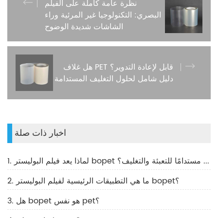
نظرة عامة كاملة على الفيلم
البصري: التكنولوجيا غير المرئية وراء
الشاشات شديدة الوضوح
هل غلاف PET قابل لإعادة التدوير؟
دليل شامل لحلول التغليف المستدامة
اخبار ذات صلة
1. لماذا يعد فيلم البوليستر bopet حلاً مستدامًا للتعبئة والتغليف؟
2. ما هي التطبيقات الرئيسية لفيلم البوليستر bopet؟
3. هل bopet هو نفس pet؟