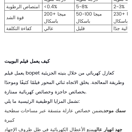
2-3%
5-8%
<0.4%
امتصاص الرطوبة
230+ ميجا
50-100 ميجا
200+ ميجا
قوة الشد
باسكال
باسكال
باسكال
عالية جدًا
قليل
عالي
كفاءة التكلفة
كيف يعمل فيلم البوبيت
يعمل فيلم bopet كعازل كهربائي من خلال بنيته الجزيئية
وطريقة المعالجة. يخلق الاتجاه ثنائي المحور فيلمًا كثيفًا وموحدًا
بخصائص حاجزة وخصائص كهربائية ممتازة.
تشمل المزايا الوظيفية الرئيسية ما يلي:
سمك موحد
يضمن خصائص عازلة متسقة عبر مساحات سطحية
كبيرة
جهد انهيار عالي
يمنع الأعطال الكهربائية في ظل ظروف الإجهاد