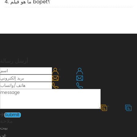
4. ما هو فيلم bopet؟
أرسل رسالة
*
*
*
ملاحة
بيت
عن