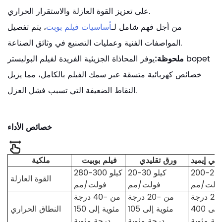
على تعزيز القوة العازلة والاستقرار الحراري.
من أجل فهم شامل لـ
أساسيات فيلم بوبت
، يتم تفصيل
المواصفات الفنية وعمليات التصنيع في وثائق الصناعة.
ملحوظة:
يوفر المحاذاة الجزيئية الفريدة لفيلم البوليستر bopet
خصائص كهربائية متسقة عبر سمك الفيلم بالكامل، مما يزيل
النقاط الضعيفة التي تسبب فشل العزل.
خصائص الأداء
ولي إيميد
ورق تقليدي
فيلم بوبيت
ملكية
200-2 كيلو
20-30 كيلو
280-300 كيلو
القوة العازلة
ولت/مم
فولت/مم
فولت/مم
من -269 درجة
من -20 درجة
من -40 درجة
مئوية إلى 400
مئوية إلى 105
مئوية إلى 150
النطاق الحراري
جة مئوية
درجة مئوية
درجة مئوية