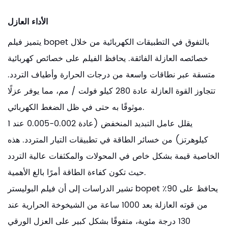
الأداء العازل
يتميز فيلم bopet بالتفوق في التطبيقات الكهربائية من خلال
خصائصه العازلة الفائقة. يحافظ الفيلم على خصائص كهربائية
متسقة عبر نطاقات واسعة من درجات الحرارة وأطياف التردد.
تتجاوز القوة العازلة عادة 280 كيلو فولت / مم، مما يوفر عزلًا
موثوقًا به حتى في ظل الضغط الكهربائي.
يقلل عامل التبديد المنخفض (عادة 0.002-0.005 عند 1
كيلوهرتز) من خسائر الطاقة في تطبيقات التيار المتردد. هذه
الخاصية قيمة بشكل خاص في المحولات والمكثفات عالية التردد
حيث تكون كفاءة الطاقة أمرًا بالغ الأهمية.
تشير الدراسات إلى أن فيلم البوليستر bopet يحافظ على 90٪
من قوته العازلة بعد 1000 ساعة من الشيخوخة الحرارية عند
130 درجة مئوية، متفوقًا بشكل كبير على العزل الورقي